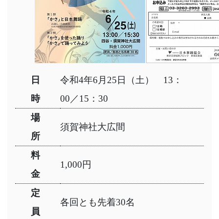
日
令和4年6月25日（土） 13：
時
00／15：30
場
須賀神社大広間
所
料
1,000円
金
定
各回とも先着30名
員