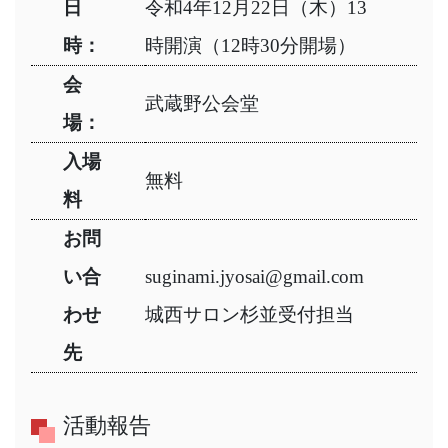
日
令和4年12月22日（木）13
時：
時開演（12時30分開場）
会
武蔵野公会堂
場：
入場
無料
料
お問
い合
suginami.jyosai@gmail.com
わせ
城西サロン杉並受付担当
先
活動報告