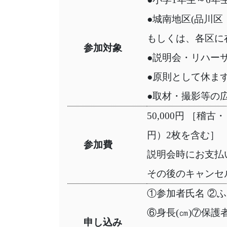
●城南地区(品川
もしくは、各区に
参加対象
●説明会・リハー
●原則として休ま
●取材・撮影等の
50,000円 ［
円）2枚を含む］
参加費
説明会時にお支払
その後のキャンセ
①参加者氏名 ②ふ
⑥身長(㎝)⑦保
申し込み