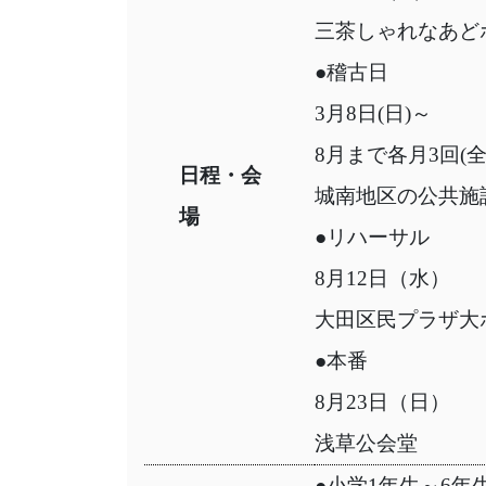
三茶しゃれなあど
●稽古日
3月8日(日)～
8月まで各月3回(
日程・会
城南地区の公共施
場
●リハーサル
8月12日（水）
大田区民プラザ大
●本番
8月23日（日）
浅草公会堂
●小学1年生～6年生