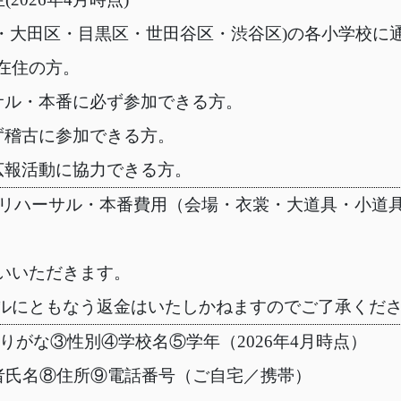
区・大田区・目黒区・世田谷区・渋谷区)の各小学校に
在住の方。
サル・本番に必ず参加できる方。
ず稽古に参加できる方。
広報活動に協力できる方。
稽古・リハーサル・本番費用（会場・衣裳・大道具・小道具
いいただきます。
ルにともなう返金はいたしかねますのでご了承くだ
りがな③性別④学校名⑤学年（2026年4月時点）
護者氏名⑧住所⑨電話番号（ご自宅／携帯）