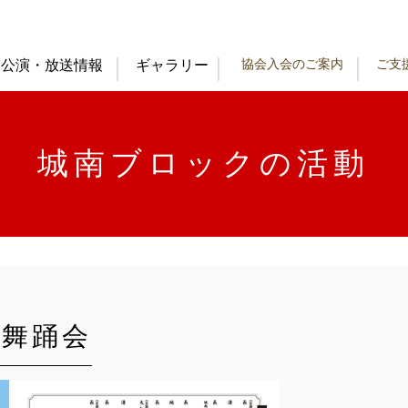
協会入会のご案内
ご支
公演・放送情報
ギャラリー
城南ブロックの活動
ク舞踊会