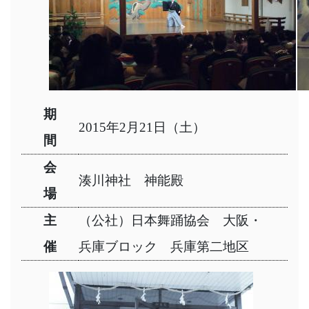
期
2015年2月21日（土）
間
会
湊川神社 神能殿
場
主
（公社）日本舞踊協会 大阪・
催
兵庫ブロック 兵庫第二地区