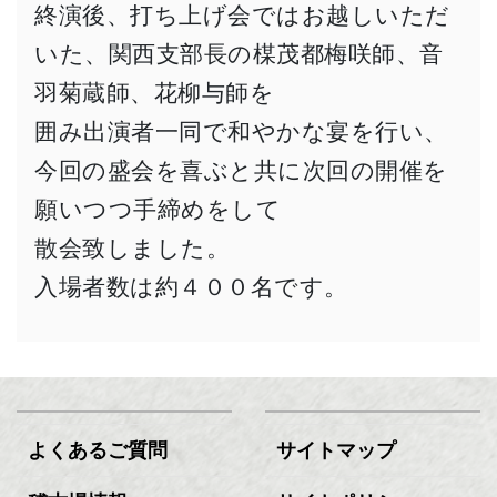
終演後、打ち上げ会ではお越しいただ
いた、関西支部長の楳茂都梅咲師、音
羽菊蔵師、花柳与師を
囲み出演者一同で和やかな宴を行い、
今回の盛会を喜ぶと共に次回の開催を
願いつつ手締めをして
散会致しました。
入場者数は約４００名です。
よくあるご質問
サイトマップ