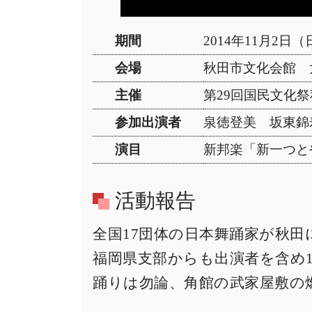
期間
2014年11月2日（
会場
秋田市文化会館 
主催
第29回国民文化
参加出演者
泉徳登美 坂東錦
演目
新邦楽「新一つと
活動報告
全国17団体の日本舞踊家が秋
福岡県支部からも出演者を含め
踊りは勿論、角館の武家屋敷の