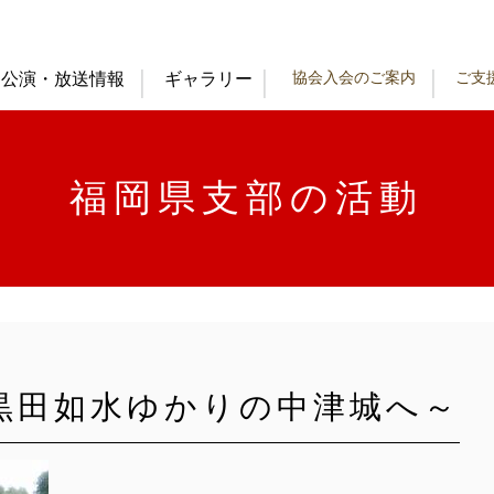
協会入会のご案内
ご支
公演・放送情報
ギャラリー
福岡県支部の活動
黒田如水ゆかりの中津城へ～