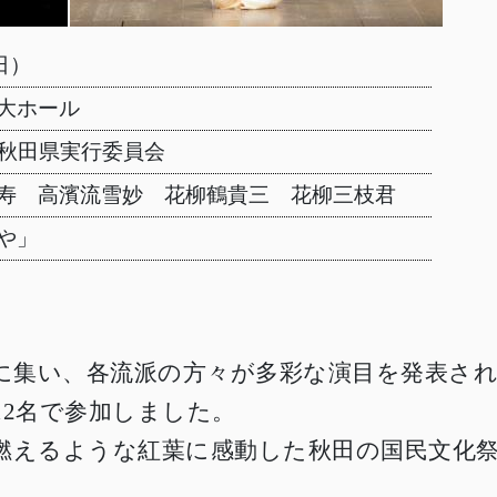
日）
大ホール
祭秋田県実行委員会
寿 高濱流雪妙 花柳鶴貴三 花柳三枝君
や」
田に集い、各流派の方々が多彩な演目を発表さ
12名で参加しました。
燃えるような紅葉に感動した秋田の国民文化