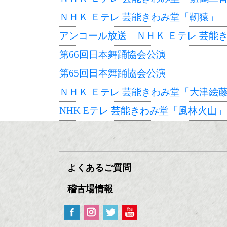
ＮＨＫ Ｅテレ 芸能きわみ堂「靭猿」
アンコール放送 ＮＨＫ Ｅテレ 芸能
第66回日本舞踊協会公演
第65回日本舞踊協会公演
ＮＨＫ Ｅテレ 芸能きわみ堂「大津絵
NHK Eテレ 芸能きわみ堂「風林火山」
よくあるご質問
稽古場情報