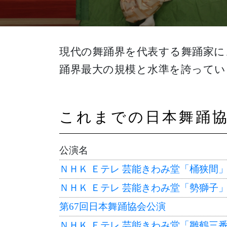
現代の舞踊界を代表する舞踊家に
踊界最大の規模と水準を誇ってい
これまでの日本舞踊協
公演名
ＮＨＫ Ｅテレ 芸能きわみ堂「桶狭間
ＮＨＫ Ｅテレ 芸能きわみ堂「勢獅子
第67回日本舞踊協会公演
ＮＨＫ Ｅテレ 芸能きわみ堂「雛鶴三