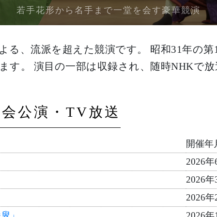
若手花形から名手まで一堂を会す
豪華競演
よる、流派を超えた競演です。 昭和31年の第
ます。 演目の一部は収録され、随時NHKで
会公演・TV放送
開催年
」
2026年
」
2026年
2026年
番叟」
2026年