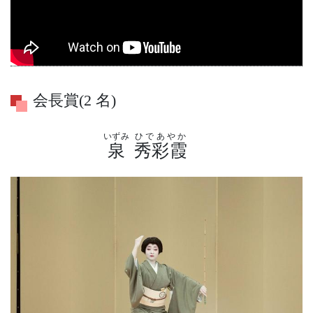
会長賞(2 名)
いずみ
ひであやか
泉
秀彩霞