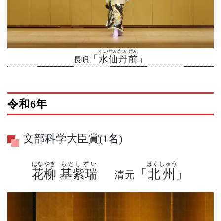
すいせんたんぜん
「
水仙丹前
」
長唄
令和6年
文部科学大臣賞(1名)
はなやぎ
もとしずい
ほくしゅう
花柳
基紫瑞
「
北州
」
清元