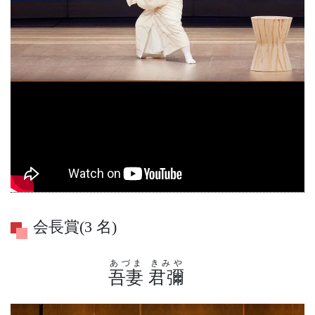
会長賞(3 名)
あづま
きみや
吾妻
君彌