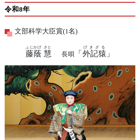
令和8年
文部科学大臣賞(1名)
ふじかげ
さと
げきざる
藤蔭
慧
「
外記猿
」
長唄