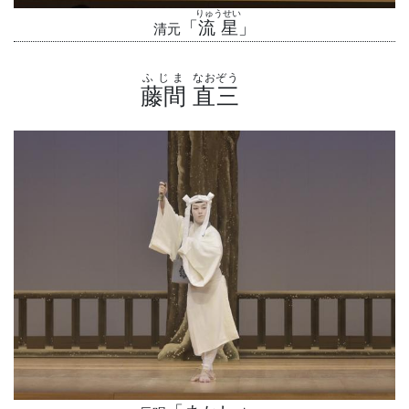
りゅうせい
「
流星
」
清元
ふじま
なおぞう
藤間
直三