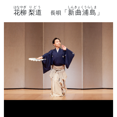
はなやぎ
りどう
しんきょくうらしま
花柳
梨道
「
新曲浦島
」
長唄