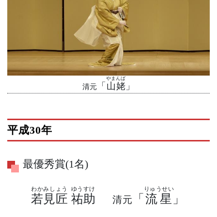
やまんば
「
山姥
」
清元
平成30年
最優秀賞(1名)
わかみしょう
ゆうすけ
りゅうせい
若見匠
祐助
「
流星
」
清元