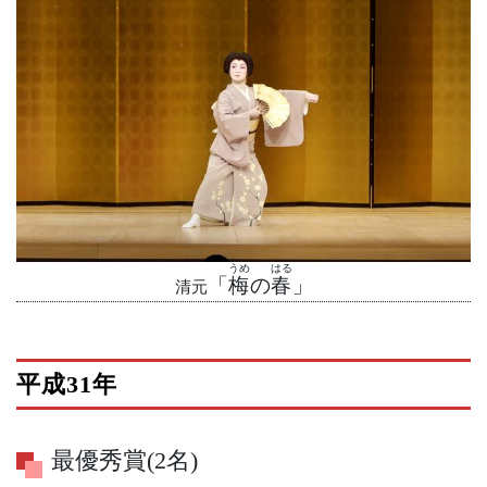
うめ
はる
「
梅
の
春
」
清元
平成31年
最優秀賞(2名)