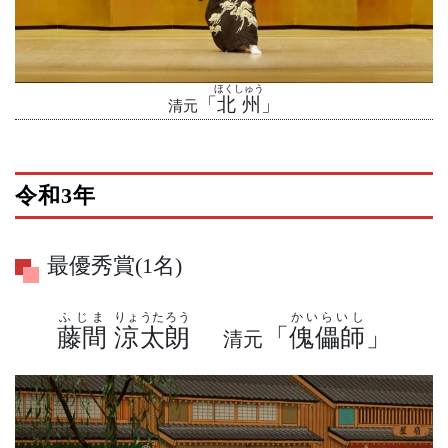
ほくしゅう
「
北州
」
清元
令和3年
最優秀賞(1名)
ふじま
りょうたろう
かいらいし
藤間
涼太朗
「
傀儡師
」
清元