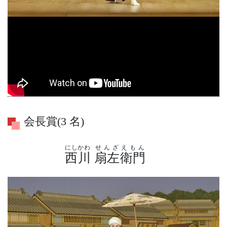
会長賞(3 名)
にしかわ
せんざえもん
西川
扇左衛門