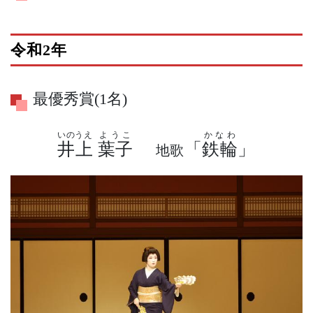
令和2年
最優秀賞(1名)
いのうえ
ようこ
かなわ
井上
葉子
「
鉄輪
」
地歌