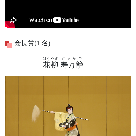
会長賞(1 名)
はなやぎ
すまかご
花柳
寿万籠