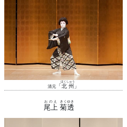
ほくしゅう
「
北州
」
清元
おのえ
きくゆき
尾上
菊透