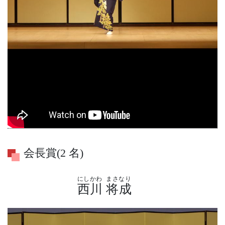
会長賞(2 名)
にしかわ
まさなり
西川
将成