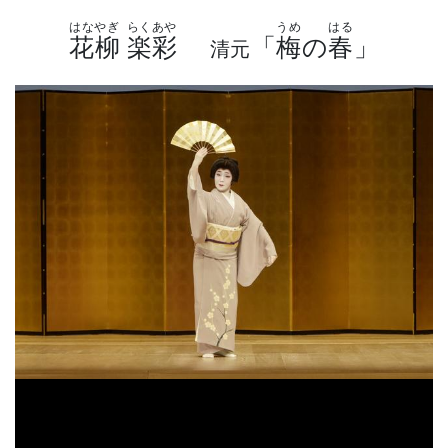
はなやぎ
らくあや
うめ
はる
花柳
楽彩
「
梅
の
春
」
清元