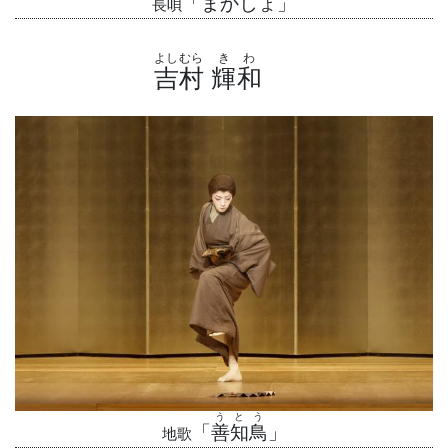
「まかしょ」
長唄
よしむら
きわ
吉村
輝和
うとう
「
善知鳥
」
地歌