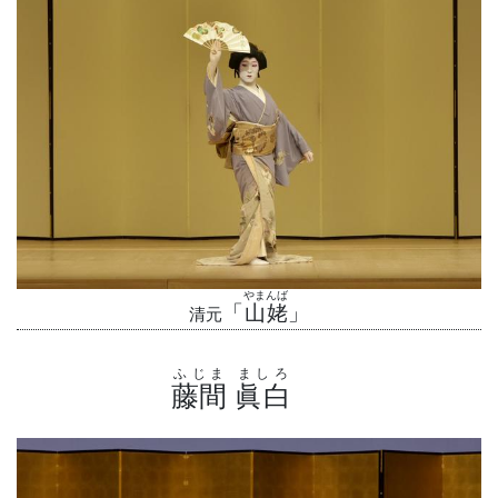
やまんば
「
山姥
」
清元
ふじま
ましろ
藤間
眞白