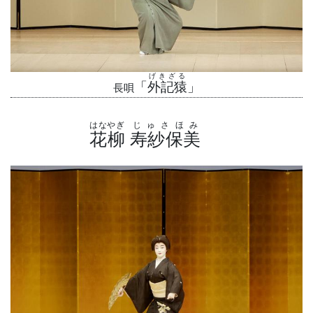
げきざる
「
外記猿
」
長唄
はなやぎ
じゅさほみ
花柳
寿紗保美