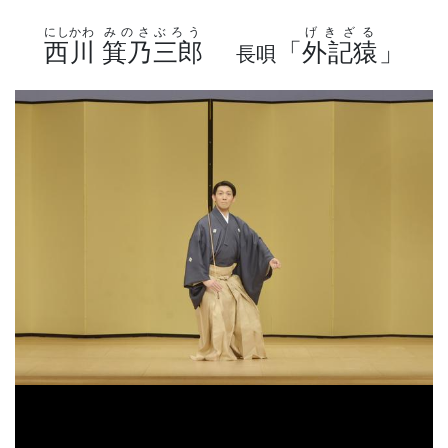
にしかわ
みのさぶろう
げきざる
西川
箕乃三郎
「
外記猿
」
長唄