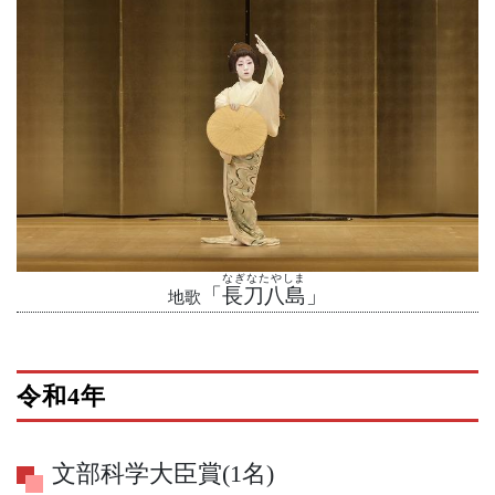
なぎなたやしま
「
長刀八島
」
地歌
令和4年
文部科学大臣賞(1名)