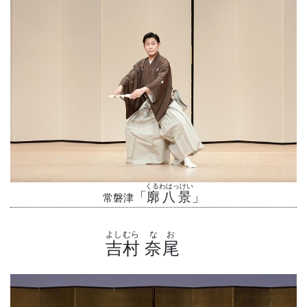
くるわはっけい
「
廓八景
」
常磐津
よしむら
なお
吉村
奈尾