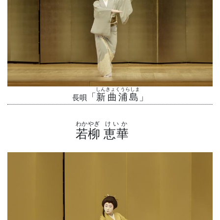
しんきょくうらしま
「
新曲浦島
」
長唄
わかやぎ
けいか
若柳
恵華