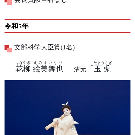
令和5年
文部科学大臣賞(1名)
はなやぎ
えみまいなり
たまうさぎ
花柳
絵美舞也
「
玉兎
」
清元