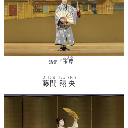
たまや
「
玉屋
」
清元
ふじま
しょうおう
藤間
翔央