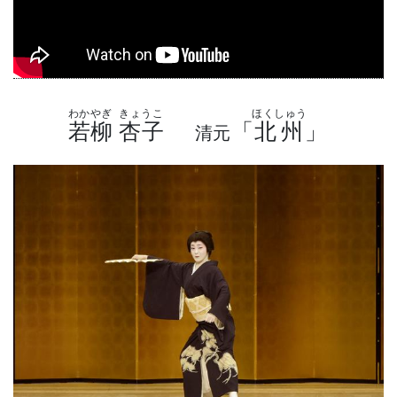
わかやぎ
きょうこ
ほくしゅう
若柳
杏子
「
北州
」
清元