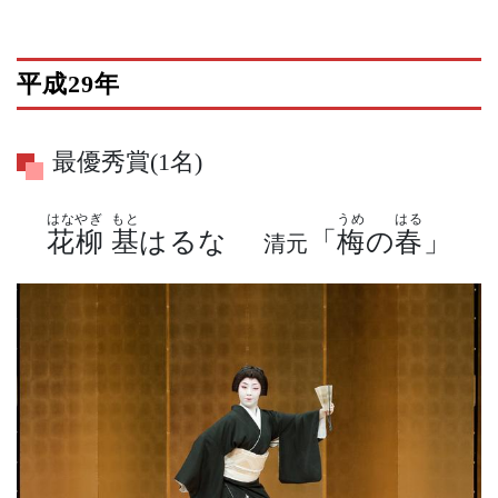
平成29年
最優秀賞(1名)
はなやぎ
もと
うめ
はる
花柳
基はるな
「
梅
の
春
」
清元